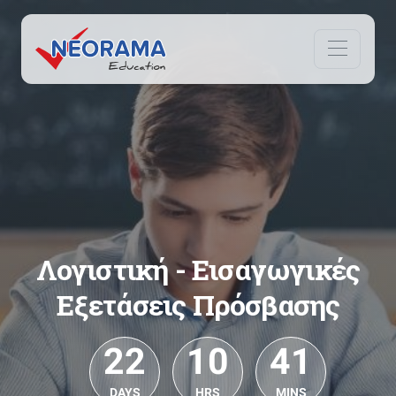
Λογιστική - Εισαγωγικές
Εξετάσεις Πρόσβασης
22
10
41
DAYS
HRS
MINS