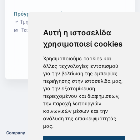
Πρόγραμμα Μαθημάτων
📌 Τμήμα Παγκύπριων Εξετάσεων - Λογιστική
📅 Τετάρτη ⏰ 15:00 - 17:15
Αυτή η ιστοσελίδα
χρησιμοποιεί cookies
Εκδήλωση Ενδιαφέροντος
Χρησιμοποιούμε cookies και
άλλες τεχνολογίες εντοπισμού
για την βελτίωση της εμπειρίας
περιήγησης στην ιστοσελίδα μας,
για την εξατομίκευση
περιεχομένου και διαφημίσεων,
την παροχή λειτουργιών
κοινωνικών μέσων και την
ανάλυση της επισκεψιμότητάς
μας.
Company