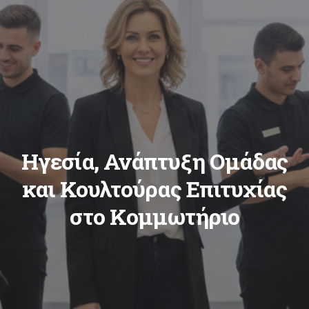
Ηγεσία, Ανάπτυξη Ομάδας
και Κουλτούρας Επιτυχίας
στο Κομμωτήριο