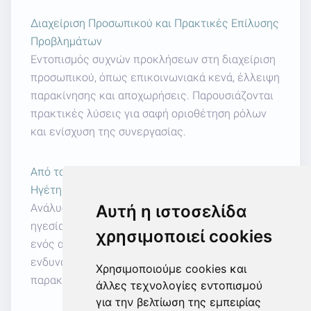
Διαχείριση Προσωπικού και Πρακτικές Επίλυσης
Προβλημάτων
Εντοπισμός συχνών προκλήσεων στη διαχείριση
προσωπικού, όπως επικοινωνιακά κενά, έλλειψη
παρακίνησης και αποχωρήσεις. Παρουσιάζονται
πρακτικές λύσεις για σαφή οριοθέτηση ρόλων
και ενίσχυση της συνεργασίας.
Από τον Ρόλο του Εργοδότη στον Ρόλο του
Ηγέτη
Αυτή η ιστοσελίδα
Ανάλυση της διαφοράς μεταξύ διοίκησης και
ηγεσίας. Παρουσιάζονται τα χαρακτηριστικά
χρησιμοποιεί cookies
ενός αποτελεσματικού ηγέτη και οι τρόποι
ενδυνάμωσης της ομάδας μέσω εμπιστοσύνης,
Χρησιμοποιούμε cookies και
παρακίνησης και υπευθυνότητας.
άλλες τεχνολογίες εντοπισμού
για την βελτίωση της εμπειρίας