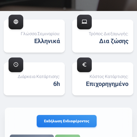
language
laptop_chromebook
Γλώσσα Σεμιναρίου:
Τρόπος Διεξαγωγής:
Ελληνικά
Δια ζώσης
schedule
euro_symbol
Διάρκεια Κατάρτισης:
Κόστος Κατάρτισης:
6h
Επιχορηγημένο
Εκδήλωση Ενδιαφέροντος